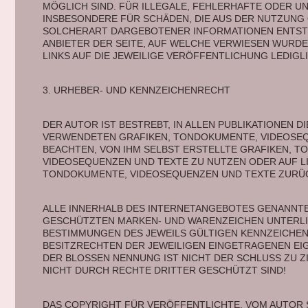
MÖGLICH SIND. FÜR ILLEGALE, FEHLERHAFTE ODER UN
INSBESONDERE FÜR SCHÄDEN, DIE AUS DER NUTZUNG
SOLCHERART DARGEBOTENER INFORMATIONEN ENTSTEH
ANBIETER DER SEITE, AUF WELCHE VERWIESEN WURDE,
LINKS AUF DIE JEWEILIGE VERÖFFENTLICHUNG LEDIGLI
3. URHEBER- UND KENNZEICHENRECHT 
DER AUTOR IST BESTREBT, IN ALLEN PUBLIKATIONEN D
VERWENDETEN GRAFIKEN, TONDOKUMENTE, VIDEOSEQ
BEACHTEN, VON IHM SELBST ERSTELLTE GRAFIKEN, T
VIDEOSEQUENZEN UND TEXTE ZU NUTZEN ODER AUF LI
TONDOKUMENTE, VIDEOSEQUENZEN UND TEXTE ZURÜC
ALLE INNERHALB DES INTERNETANGEBOTES GENANNTEN
GESCHÜTZTEN MARKEN- UND WARENZEICHEN UNTERLI
BESTIMMUNGEN DES JEWEILS GÜLTIGEN KENNZEICHEN
BESITZRECHTEN DER JEWEILIGEN EINGETRAGENEN EIG
DER BLOSSEN NENNUNG IST NICHT DER SCHLUSS ZU Z
NICHT DURCH RECHTE DRITTER GESCHÜTZT SIND!
DAS COPYRIGHT FÜR VERÖFFENTLICHTE, VOM AUTOR S