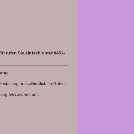
ür rufen Sie einfach unter
0451-
sung
estallung ausschließlich im Gebiet
eilung Gesundheit am: