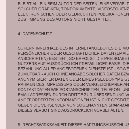
BLEIBT ALLEIN BEIM AUTOR DER SEITEN. EINE VERVI
SOLCHER GRAFIKEN, TONDOKUMENTE, VIDEOSEQUENZE
ELEKTRONISCHEN ODER GEDRUCKTEN PUBLIKATIONEN 
ZUSTIMMUNG DES AUTORS NICHT GESTATTET.
4. DATENSCHUTZ 
SOFERN INNERHALB DES INTERNETANGEBOTES DIE MÖG
PERSÖNLICHER ODER GESCHÄFTLICHER DATEN (EMAIL
ANSCHRIFTEN) BESTEHT, SO ERFOLGT DIE PREISGABE D
NUTZERS AUF AUSDRÜCKLICH FREIWILLIGER BASIS. DI
BEZAHLUNG ALLER ANGEBOTENEN DIENSTE IST - SOWE
ZUMUTBAR - AUCH OHNE ANGABE SOLCHER DATEN BZW
ANONYMISIERTER DATEN ODER EINES PSEUDONYMS GES
RAHMEN DES IMPRESSUMS ODER VERGLEICHBARER AN
KONTAKTDATEN WIE POSTANSCHRIFTEN, TELEFON- UN
EMAILADRESSEN DURCH DRITTE ZUR ÜBERSENDUNG VO
ANGEFORDERTEN INFORMATIONEN IST NICHT GESTATTE
GEGEN DIE VERSENDER VON SOGENANNTEN SPAM-MAIL
DIESES VERBOT SIND AUSDRÜCKLICH VORBEHALTEN. 
5. RECHTSWIRKSAMKEIT DIESES HAFTUNGSAUSSCHLU