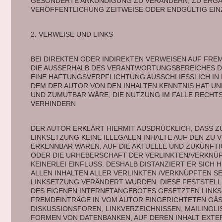
GESONDERTE ANKÜNDIGUNG ZU VERÄNDERN, ZU ERGÄN
VERÖFFENTLICHUNG ZEITWEISE ODER ENDGÜLTIG EIN
2. VERWEISE UND LINKS 
BEI DIREKTEN ODER INDIREKTEN VERWEISEN AUF FREM
DIE AUSSERHALB DES VERANTWORTUNGSBEREICHES DE
EINE HAFTUNGSVERPFLICHTUNG AUSSCHLIESSLICH IN DE
DEM DER AUTOR VON DEN INHALTEN KENNTNIS HAT UN
UND ZUMUTBAR WÄRE, DIE NUTZUNG IM FALLE RECHTS
VERHINDERN
DER AUTOR ERKLÄRT HIERMIT AUSDRÜCKLICH, DASS Z
LINKSETZUNG KEINE ILLEGALEN INHALTE AUF DEN ZU V
ERKENNBAR WAREN. AUF DIE AKTUELLE UND ZUKÜNFTIG
ODER DIE URHEBERSCHAFT DER VERLINKTEN/VERKNÜPF
KEINERLEI EINFLUSS. DESHALB DISTANZIERT ER SICH 
ALLEN INHALTEN ALLER VERLINKTEN /VERKNÜPFTEN SEI
LINKSETZUNG VERÄNDERT WURDEN. DIESE FESTSTELLU
DES EIGENEN INTERNETANGEBOTES GESETZTEN LINKS 
FREMDEINTRÄGE IN VOM AUTOR EINGERICHTETEN GÄS
DISKUSSIONSFOREN, LINKVERZEICHNISSEN, MAILINGLIS
FORMEN VON DATENBANKEN, AUF DEREN INHALT EXTE