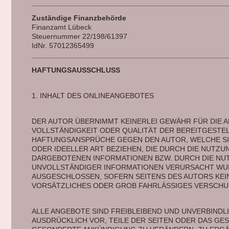
Zuständige Finanzbehörde
Finanzamt Lübeck
Steuernummer 22/198/61397
IdNr. 57012365499
HAFTUNGSAUSSCHLUSS 
1. INHALT DES ONLINEANGEBOTES 
DER AUTOR ÜBERNIMMT KEINERLEI GEWÄHR FÜR DIE AK
VOLLSTÄNDIGKEIT ODER QUALITÄT DER BEREITGESTEL
HAFTUNGSANSPRÜCHE GEGEN DEN AUTOR, WELCHE SIC
ODER IDEELLER ART BEZIEHEN, DIE DURCH DIE NUTZ
DARGEBOTENEN INFORMATIONEN BZW. DURCH DIE NU
UNVOLLSTÄNDIGER INFORMATIONEN VERURSACHT WUR
AUSGESCHLOSSEN, SOFERN SEITENS DES AUTORS KEIN
VORSÄTZLICHES ODER GROB FAHRLÄSSIGES VERSCHUL
ALLE ANGEBOTE SIND FREIBLEIBEND UND UNVERBINDLIC
AUSDRÜCKLICH VOR, TEILE DER SEITEN ODER DAS GE