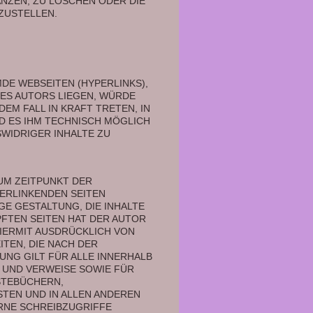
ZEN, ZU LÖSCHEN ODER DIE 
ZUSTELLEN. 
DE WEBSEITEN (HYPERLINKS), 
S AUTORS LIEGEN, WÜRDE 
M FALL IN KRAFT TRETEN, IN 
D ES IHM TECHNISCH MÖGLICH 
WIDRIGER INHALTE ZU 
UM ZEITPUNKT DER 
ERLINKENDEN SEITEN 
E GESTALTUNG, DIE INHALTE 
TEN SEITEN HAT DER AUTOR 
HIERMIT AUSDRÜCKLICH VON 
TEN, DIE NACH DER 
NG GILT FÜR ALLE INNERHALB 
UND VERWEISE SOWIE FÜR 
TEBÜCHERN, 
TEN UND IN ALLEN ANDEREN 
RNE SCHREIBZUGRIFFE 