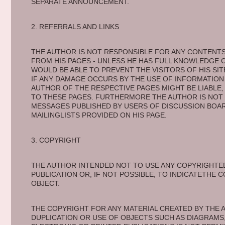
SEPARATE ANNOUNCEMENT. 
2. REFERRALS AND LINKS 
THE AUTHOR IS NOT RESPONSIBLE FOR ANY CONTENTS
FROM HIS PAGES - UNLESS HE HAS FULL KNOWLEDGE O
WOULD BE ABLE TO PREVENT THE VISITORS OF HIS SI
IF ANY DAMAGE OCCURS BY THE USE OF INFORMATION
AUTHOR OF THE RESPECTIVE PAGES MIGHT BE LIABLE,
TO THESE PAGES. FURTHERMORE THE AUTHOR IS NOT L
MESSAGES PUBLISHED BY USERS OF DISCUSSION BOA
MAILINGLISTS PROVIDED ON HIS PAGE. 
3. COPYRIGHT 
THE AUTHOR INTENDED NOT TO USE ANY COPYRIGHTED
PUBLICATION OR, IF NOT POSSIBLE, TO INDICATETHE 
OBJECT. 
THE COPYRIGHT FOR ANY MATERIAL CREATED BY THE A
DUPLICATION OR USE OF OBJECTS SUCH AS DIAGRAMS,