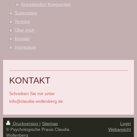
Kriegskinder/ Kriegsenkel
Supervision
Termine
Über mich
Kontakt
Impressum
KONTAKT
S
chreiben Sie mir unter
info@claudia-wollenberg.de
Druckversion
|
Sitemap
Login
© Psychologische Praxis Claudia
Webansicht
Wollenberg